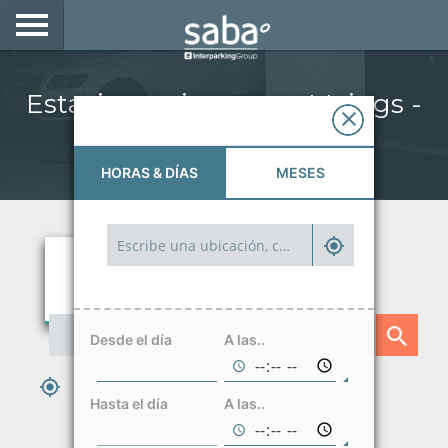
LOCALIZA TU ESTACIONAMIENTO
Estacionamientos en Meiggs -
CIUDADES
Santiago
PRODUCTOS Y ABONOS
HORAS & DÍAS
MESES
CONSULTA TU BOLETA
MOVILIDAD ELÉCTRICA
ACCEDE CON TU TAG EN SABA
Desde el día
A las..
DESARROLLO DE NEGOCIOS
ESTACIONA AQUÍ Y AHORA
Hasta el día
A las..
My Saba