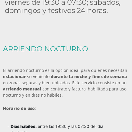
viernes de 19:30 a 07:30; sábados,
Avisos
domingos y festivos 24 horas.
Ayuda
Idioma
ARRIENDO NOCTURNO
El arriendo nocturno es la opción ideal para quienes necesitan
estacionar
su vehículo
durante la noche y fines de semana
en zonas seguras y bien ubicadas. Este servicio consiste en un
arriendo mensual
con contrato y factura, habilitada para uso
nocturno y en días no hábiles.
Horario de uso
:
Días hábiles:
entre las 19:30 y las 07:30 del día