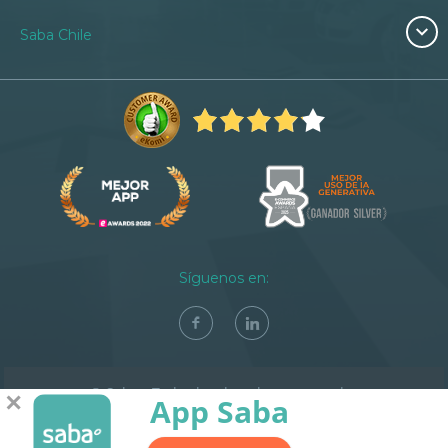
Saba Chile
Síguenos en:
© Saba - Todos los derechos reservados
✕
App Saba
Términos y condiciones
Aviso legal
Politica de Privacidad y Cookies
Código Ético