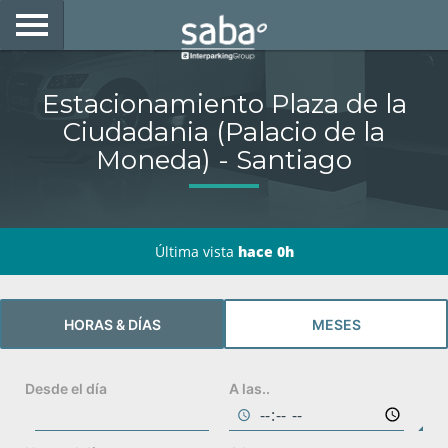
LOCALIZA TU ESTACIONAMIENTO
Estacionamiento Plaza de la
CIUDADES
Ciudadania (Palacio de la
Moneda) - Santiago
PRODUCTOS Y ABONOS
CONSULTA TU BOLETA
Última vista
hace 0h
MOVILIDAD ELÉCTRICA
ACCEDE CON TU TAG EN SABA
HORAS & DÍAS
MESES
DESARROLLO DE NEGOCIOS
Desde el día
A las..
My Saba