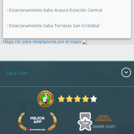
Estacionamiento Saba Arauco Estación Central
Estacionamiento Saba Terrazas San Cristóbal
Haga clic para desplazarse por el mapa
Saba Chile