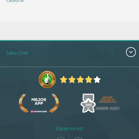
Catedral
Saba Chile
Síguenos en: