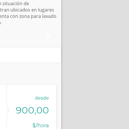
 situación de
tran ubicados en lugares
uenta con zona para lavado
.
desde
900,00
$/hora