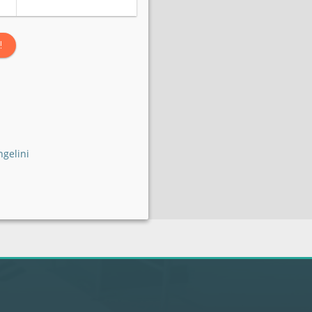
!
gelini