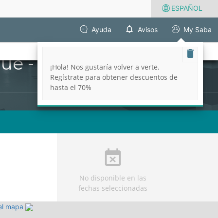
ESPAÑOL
Ayuda
Avisos
My Saba
ue - Santiago
¡Hola! Nos gustaría volver a verte.
Regístrate para obtener descuentos de
hasta el 70%
No disponible en las
fechas seleccionadas
 el mapa