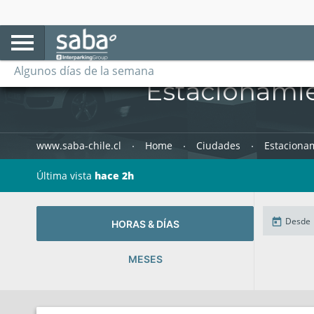
Cada día
Algunos días de la semana
Estacionamie
www.saba-chile.cl
Home
Ciudades
Estaciona
Última vista
hace 2h
HORAS & DÍAS
MESES